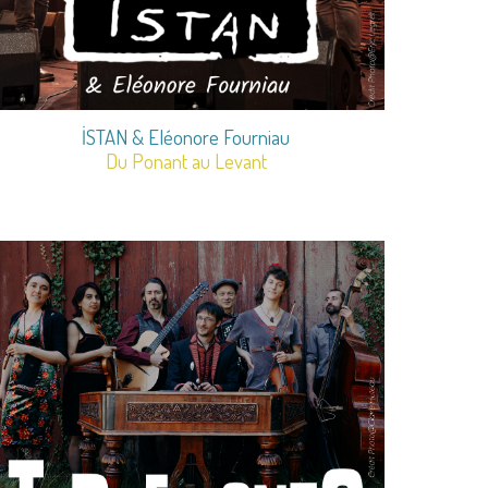
İSTAN
& Eléonore Fourniau
Du Ponant au Levant