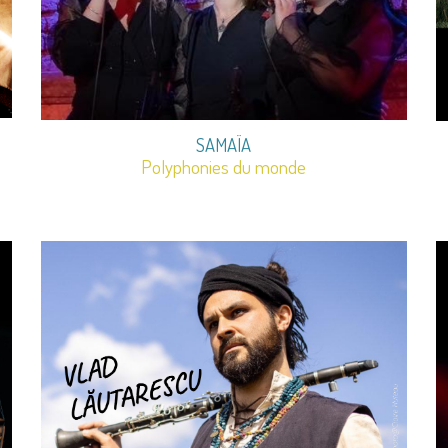
S
AMAÏA
Polyphonies du monde