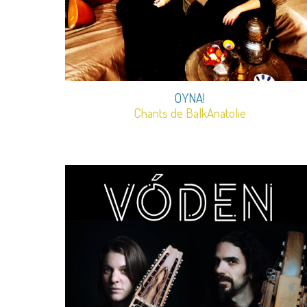
OYNA!
Chants de BalkAnatolie