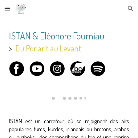
Skip to main content
Skip to navigation
İSTAN &
Eléonore Fourniau
>
Du Ponant au Levant
İSTAN
est un carrefour
où se rejoignent des airs
populaires turcs, kurdes, irlandais ou bretons, arabes
ou ouzbeks... des compositions du trio et une reprise