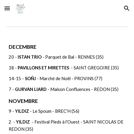
Skip to main content
Skip to navigation
DECEMBRE
20 -
ISTAN TRIO
- Parquet de Bal - RENNES (35)
18 -
PAVILLONS ET MIRETTES
- SAINT GREGOIRE (35)
14-15 -
SOÑJ
- Marché de Noël - PROVINS (77)
7 -
GURVAN LIARD
- Maison Confluences - REDON (35)
NOVEMBRE
9 -
YILDIZ
- Le Spoum - BREC'H (56)
2 -
YILDIZ
- Festival Pieds à l'Ouest - SAINT NICOLAS DE
REDON (35)