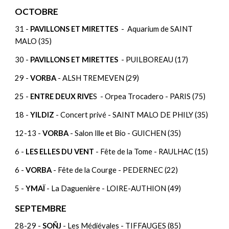
OCTOBRE
31 -
PAVILLONS ET MIRETTES
- Aquarium de SAINT
MALO (35)
30 -
PAVILLONS ET MIRETTES
- PUILBOREAU (17)
29 -
VORBA
- ALSH TREMEVEN (29)
25 -
ENTRE DEUX RIVE
S - Orpea Trocadero - PARIS (75)
18 -
YILDIZ
- Concert privé - SAINT MALO DE PHILY (35)
12-13 -
VORBA
- Salon Ille et Bio - GUICHEN (35)
6 -
LES ELLES DU VENT
- Fête de la Tome - RAULHAC (15)
6 -
VORBA
- Fête de la Courge - PEDERNEC (22)
5 -
YMAÏ
- La Daguenière - LOIRE-AUTHION (49)
SEPTEMBRE
28-29 -
SOÑJ
- Les Médiévales - TIFFAUGES (85)