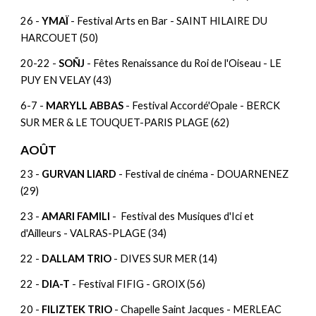
26 -
YMAÏ
- Festival Arts en Bar - SAINT HILAIRE DU
HARCOUET (50)
20-22 -
SOÑJ
- Fêtes Renaissance du Roi de l'Oiseau - LE
PUY EN VELAY (43)
6-7 -
MARYLL ABBAS
- Festival Accordé'Opale - BERCK
SUR MER & LE TOUQUET-PARIS PLAGE (62)
AOÛT
23 -
GURVAN LIARD
- Festival de cinéma - DOUARNENEZ
(29)
23 -
AMARI FAMILI
- Festival des Musiques d'Ici et
d'Ailleurs - VALRAS-PLAGE (34)
22 -
DALLAM TRIO
- DIVES SUR MER (14)
22 -
DIA-T
- Festival FIFIG - GROIX (56)
20 -
FILIZTEK TRIO
- Chapelle Saint Jacques - MERLEAC