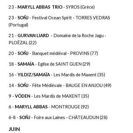
23 -
MARYLL ABBAS TRIO
- SYROS (Grèce)
23 -
SOÑJ
- Festival Ocean Spirit - TORRES VEDRAS
(Portugal)
21 -
GURVAN LIARD
- Domaine de la Roche Jagu -
PLOËZAL (22)
20 -
SOÑJ
- Banquet médiéval - PROVINS (77)
18 -
SAMAÏA
- Eglise de SAINT GUEN (29)
16 -
YILDIZ/SAMAÏA
- Les Mardis de Maxent (35)
14 -
SOÑJ
- Fête Médiévale - BAUGE EN ANJOU (49)
9 -
VÓDEN
- Les Mardis de MAXENT (35)
6 -
MARYLL ABBAS
- MONTROUGE (92)
6-8 -
SOÑJ
- Foire aux Laines - CHÂTEAUDUN (28)
JUIN