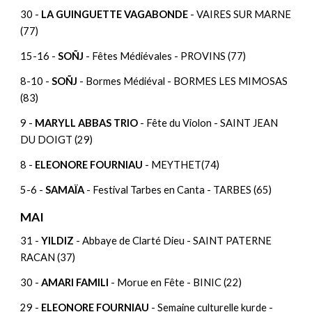
30 -
LA GUINGUETTE VAGABONDE
- VAIRES SUR MARNE
(77)
15-16 -
SOÑJ
- Fêtes Médiévales - PROVINS (77)
8-10 -
SOÑJ
- Bormes Médiéval - BORMES LES MIMOSAS
(83)
9 -
MARYLL ABBAS TRIO
- Fête du Violon - SAINT JEAN
DU DOIGT (29)
8 -
ELEONORE FOURNIAU
- MEYTHET(74)
5-6 -
SAMAÏA
- Festival Tarbes en Canta - TARBES (65)
MAI
31 -
YILDIZ
- Abbaye de Clarté Dieu - SAINT PATERNE
RACAN (37)
30 -
AMARI FAMILI
- Morue en Fête - BINIC (22)
29 -
ELEONORE FOURNIAU
- Semaine culturelle kurde -