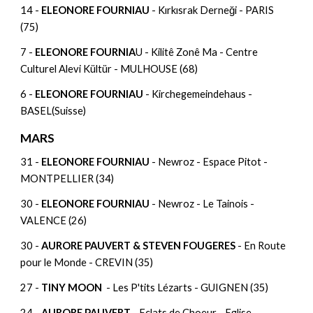
14 -
ELEONORE FOURNIAU
- Kırkısrak Derneği - PARIS
(75)
7 -
ELEONORE FOURNIA
U - Kilitê Zonê Ma - Centre
Culturel Alevi Kültür - MULHOUSE (68)
6 -
ELEONORE FOURNIAU
- Kirchegemeindehaus -
BASEL(Suisse)
MARS
31 -
ELEONORE FOURNIAU
- Newroz - Espace Pitot -
MONTPELLIER (34)
30 -
ELEONORE FOURNIAU
- Newroz - Le Tainois -
VALENCE (26)
30 -
AURORE PAUVERT & STEVEN FOUGERES
- En Route
pour le Monde - CREVIN (35)
27 -
TINY MOON
- Les P'tits Lézarts - GUIGNEN (35)
24 -
AURORE PAUVERT
- Eclats de Choeur - Eglise